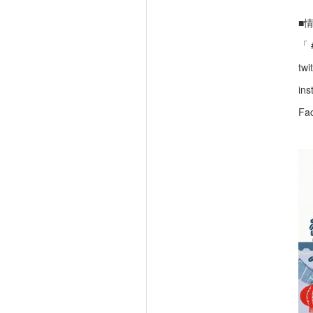
■
「
twi
ins
Fa