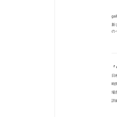
gal
新
の
『く
日程
時間
場所
詳