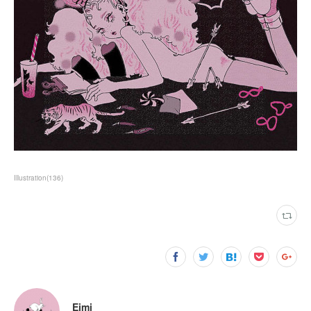
Illustration
(
136
)
Eimi