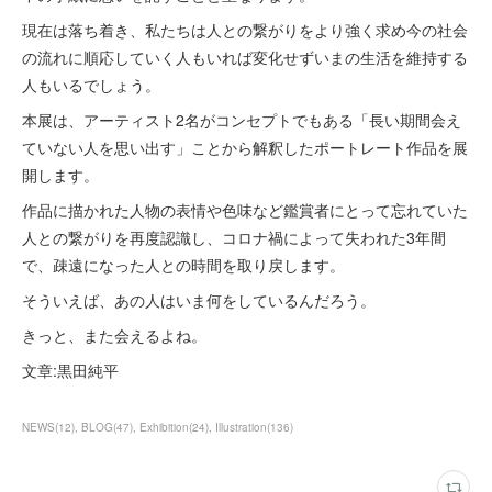
現在は落ち着き、私たちは人との繋がりをより強く求め今の社会
の流れに順応していく人もいれば変化せずいまの生活を維持する
人もいるでしょう。
本展は、アーティスト2名がコンセプトでもある「長い期間会え
ていない人を思い出す」ことから解釈したポートレート作品を展
開します。
作品に描かれた人物の表情や色味など鑑賞者にとって忘れていた
人との繋がりを再度認識し、コロナ禍によって失われた3年間
で、疎遠になった人との時間を取り戻します。
そういえば、あの人はいま何をしているんだろう。
きっと、また会えるよね。
文章:黒田純平
NEWS
(
12
)
BLOG
(
47
)
Exhibition
(
24
)
Illustration
(
136
)