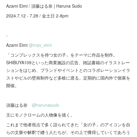
Azami Eimi / 須藤はる奈 | Haruna Sudo
2024.7.12 - 7.28 / 金土日 2-8pm
-
Azami Eimi
@mqv_eimi
「コンプレックスを持つ女の子」をテーマに作品を制作。
SHIBUYA109といった商業施設の広告、雑誌書籍のイラストレー
ションをはじめ、ブランドやイベントとのコラボレーションイラ
ストやビルの壁画制作など多岐に渡る。定期的に国内外で個展を
開催。
須藤はる奈
@harunasudo
主にモノクロームの人物像を描く。
これまで他者視点で多く語られてきた「女の子」のアイコンを自
らの文脈や解釈で纏う人たちが、その上で獲得していくであろう