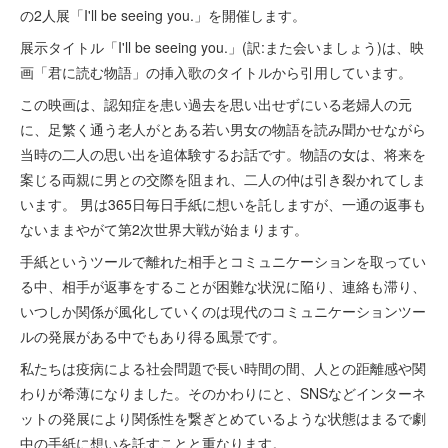
の2人展「I'll be seeing you.」を開催します。
展示タイトル「I'll be seeing you.」(訳:また会いましょう)は、映
画「君に読む物語」の挿入歌のタイトルから引用しています。
この映画は、認知症を患い過去を思い出せずにいる老婦人の元
に、足繁く通う老人がとある若い男女の物語を読み聞かせながら
当時の二人の思い出を追体験するお話です。物語の女は、将来を
案じる両親に男との交際を阻まれ、二人の仲は引き裂かれてしま
います。 男は365日毎日手紙に想いを託しますが、一通の返事も
ないままやがて第2次世界大戦が始まります。
手紙というツールで離れた相手とコミュニケーションを取ってい
る中、相手が返事をすることが困難な状況に陥り、連絡も滞り、
いつしか関係が風化していくのは現代のコミュニケーションツー
ルの発展がある中でもあり得る風景です。
私たちは疫病による社会問題で長い時間の間、人との距離感や関
わりが希薄になりました。そのかわりにと、SNSなどインターネ
ットの発展により関係性を繋ぎとめているような状態はまるで劇
中の手紙に想いを託すことと重なります。